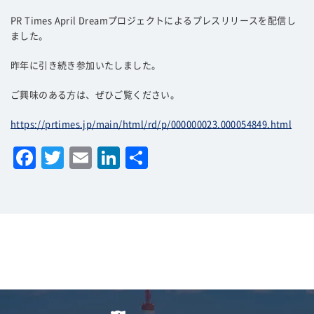
PR Times April Dreamプロジェクトによるプレスリリースを配信し
よくあるご質問
ました。
昨年に引き続き参加いたしました。
ご興味のある方は、ぜひご覧ください。
https://prtimes.jp/main/html/rd/p/000000023.000054849.html
F
T
E
Li
共
a
w
m
n
有
c
it
ai
k
e
te
l
e
b
r
dI
o
n
o