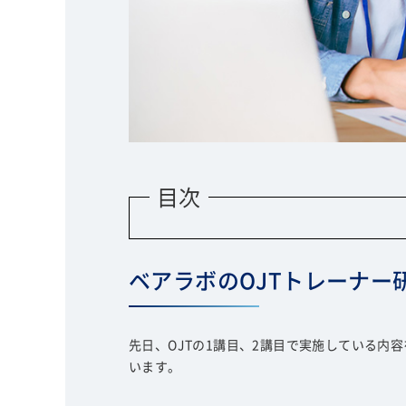
目次
ベアラボのOJTトレーナー
先日、OJTの1講目、2講目で実施している
います。